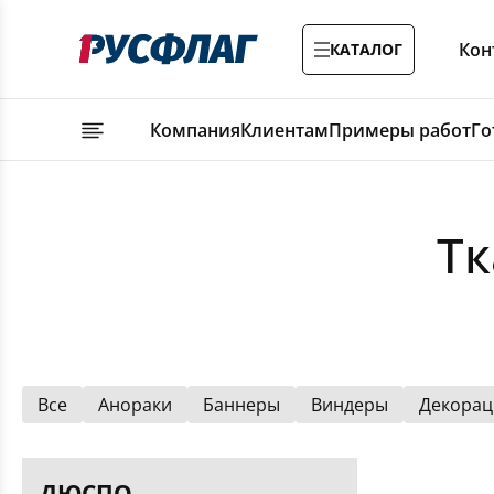
Кон
КАТАЛОГ
Компания
Клиентам
Примеры работ
Го
Тк
Все
Анораки
Баннеры
Виндеры
Декорац
ДЮСПО