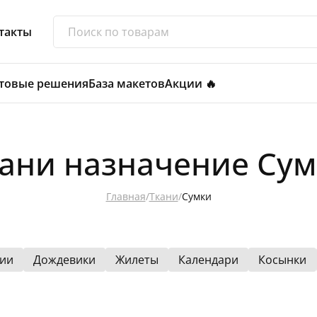
такты
товые решения
База макетов
Акции 🔥
ани назначение Су
Главная
/
Ткани
/
Сумки
ии
Дождевики
Жилеты
Календари
Косынки